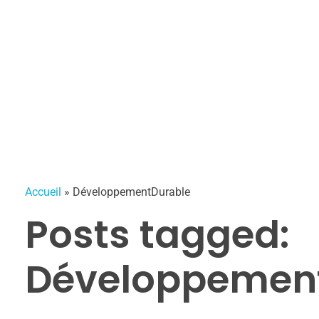
Accueil
REDAMRECUP
otre partenaire de confiance pour un quotidien plus serein
À Propos
Services
Devis
Blog
Contact
Accueil
»
DéveloppementDurable
Posts tagged:
Développemen