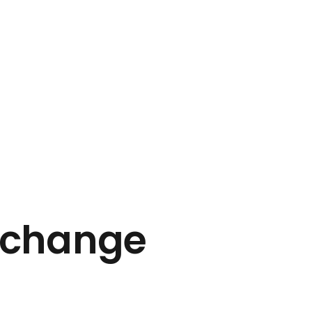
Call Us: +33 01 48 09 45 65
i change