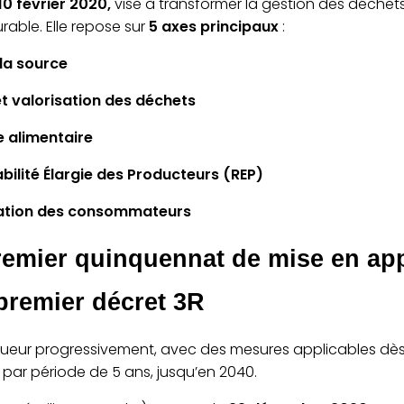
10 février 2020,
vise à transformer la gestion des déchet
able. Elle repose sur
5 axes principaux
:
 la source
 et valorisation des déchets
ge alimentaire
bilité Élargie des Producteurs (REP)
rmation des consommateurs
remier quinquennat de mise en app
 premier décret 3R
igueur progressivement, avec des mesures applicables dès 
par période de 5 ans, jusqu’en 2040.