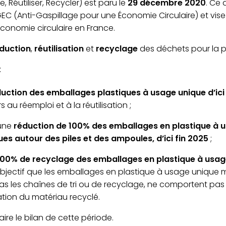
, Réutiliser, Recycler) est paru le
29 décembre 2020
. Ce 
GEC (Anti-Gaspillage pour une Économie Circulaire) et vise 
conomie circulaire en France.
duction
,
réutilisation
et
recyclage
des déchets pour la p
:
uction des emballages plastiques à usage unique d’ici
 au réemploi et à la réutilisation ;
 une
réduction de 100% des emballages en plastique à usa
ques autour des piles et des ampoules, d’ici fin 2025
;
100% de recyclage des emballages en plastique à usage u
objectif que les emballages en plastique à usage unique m
pas les chaînes de tri ou de recyclage, ne comportent p
isation du matériau recyclé.
ire le bilan de cette période.