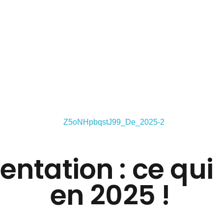
il
À Propos
Services
Devis
Blog
Contact
ntation : ce qu
en 2025 !