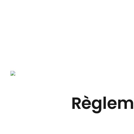
Accue
REDAMRECUP
otre partenaire de confiance pour un quotidien plus serein
Règleme