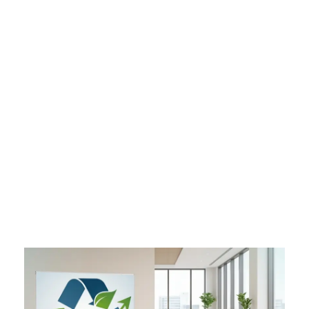
Accueil
REDAMRECUP
otre partenaire de confiance pour un quotidien plus serein
À Propos
Services
Devis
Blog
Contact